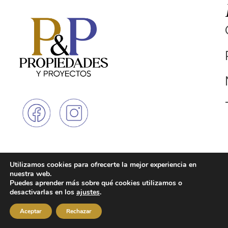
Utilizamos cookies para ofrecerte la mejor experiencia en
© Copyright 2025 - Propiedades y
Linea Única
nuestra web.
Proyectos. Todos los derechos
315730703
Puedes aprender más sobre qué cookies utilizamos o
reservados
1
desactivarlas en los
ajustes
.
Política Tratamiento Datos Personales
Medellin: 00126 SGM, resolución
Medellin: 00126 SGM, resolución
Aceptar
Rechazar
181 del 17 de marzo de 2004
181 del 17 de marzo de 2004