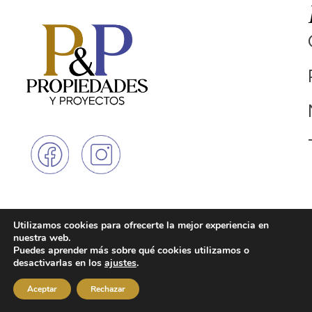
Utilizamos cookies para ofrecerte la mejor experiencia en
© Copyright 2025 - Propiedades y
Linea Única
nuestra web.
Proyectos. Todos los derechos
315730703
Puedes aprender más sobre qué cookies utilizamos o
reservados
1
desactivarlas en los
ajustes
.
Política Tratamiento Datos Personales
Medellin: 00126 SGM, resolución
Medellin: 00126 SGM, resolución
Aceptar
Rechazar
181 del 17 de marzo de 2004
181 del 17 de marzo de 2004