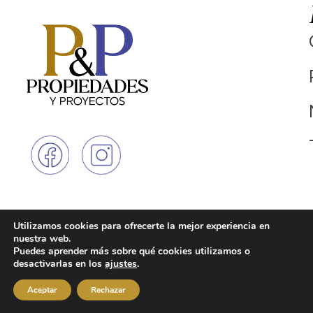
Utilizamos cookies para ofrecerte la mejor experiencia en
© Copyright 2025 - Propiedades y
Linea Única
nuestra web.
Proyectos. Todos los derechos
315730703
Puedes aprender más sobre qué cookies utilizamos o
reservados
1
desactivarlas en los
ajustes
.
Política Tratamiento Datos Personales
Medellin: 00126 SGM, resolución
Medellin: 00126 SGM, resolución
Aceptar
Rechazar
181 del 17 de marzo de 2004
181 del 17 de marzo de 2004